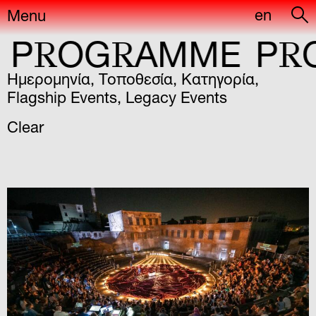
en
Menu
R
R
R
OG
AMME
P
OG
Ημερομηνία
,
Τοποθεσία
,
Κατηγορία
,
Flagship Events
,
Legacy Events
Clear