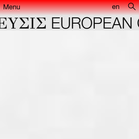
en
Menu
YΣIΣ
EUROPEAN C