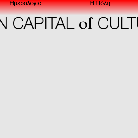
Ημερολόγιο
Η Πόλη
of
CAPITAL
CULTU