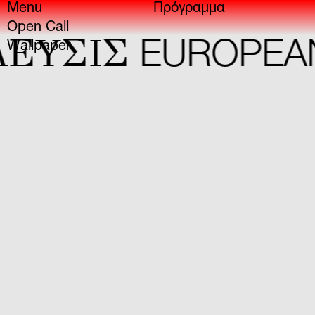
Menu
Πρόγραμμα
Open Call
YΣIΣ
EUROPEAN 
Wallpaper