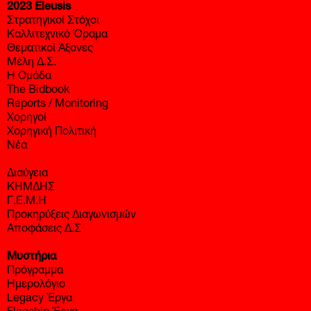
2023 Eleusis
Στρατηγικοί Στόχοι
Καλλιτεχνικό Όραμα
Θεματικοί Άξονες
Μέλη Δ.Σ.
Η Ομάδα
The Bidbook
Reports / Monitoring
Χορηγοί
Χορηγική Πολιτική
Νέα
Διαύγεια
ΚΗΜΔΗΣ
Γ.Ε.Μ.Η
Προκηρύξεις Διαγωνισμών
Αποφάσεις Δ.Σ
Μυστήρια
Πρόγραμμα
Ημερολόγιο
Legacy Έργα