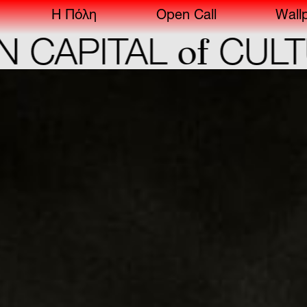
Η Πόλη
Open Call
Wall
of
CAPITAL
CULTU