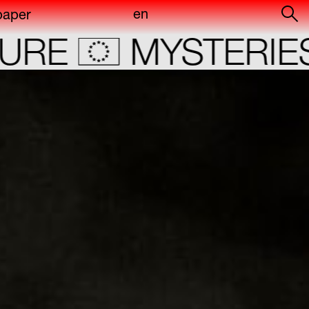
en
paper
o
RE
MYSTERIES