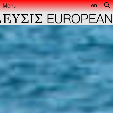
en
Menu
YΣIΣ
EUROPEAN C