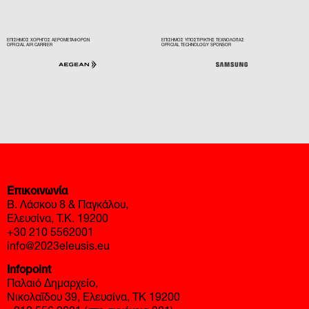
ΕΠΙΣΗΜΟΣ ΧΟΡΗΓΟΣ ΑΕΡΟΜΕΤΑΦΟΡΩΝ
ΕΠΙΣΗΜΟΣ ΥΠΟΣΤΙΡΙΚΤΗΣ ΤΕΧΝΟΛΟΓΙΑΣ
OFFICIAL AIR CARRIER
OFFICIAL TECHNOLOGY SPONSOR
Επικοινωνία
Β. Λάσκου 8 & Παγκάλου,
Ελευσίνα, Τ.Κ. 19200
+30 210 5562001
info@2023eleusis.eu
Infopoint
Παλαιό Δημαρχείο,
Νικολαΐδου 39, Ελευσίνα, ΤΚ 19200