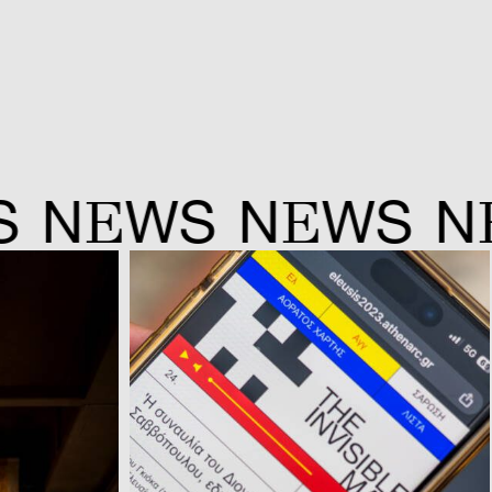
E
E
E
N
WS
N
WS
N