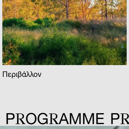
Περιβάλλον
R
R
OG
AMME
P
OG