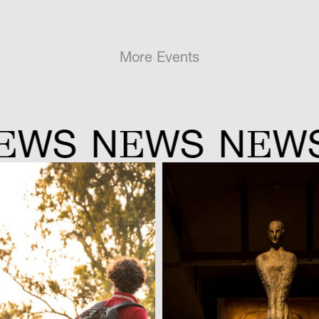
More Events
E
E
WS
N
WS
N
WS