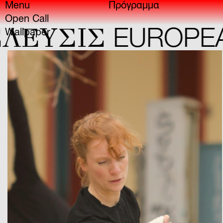
Menu
Πρόγραμμα
Open Call
YΣIΣ
EUROPEAN 
Wallpaper