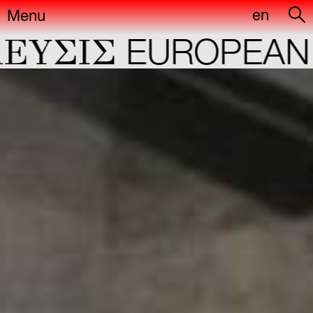
en
Menu
YΣIΣ
EUROPEAN C