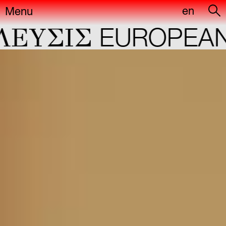
en
Menu
ΕYΣIΣ
EUROPEAN 