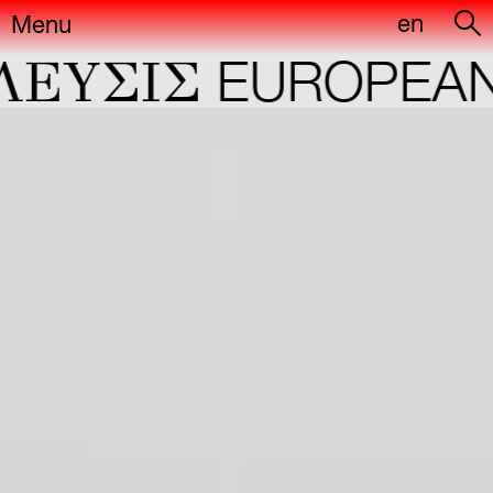
en
Menu
YΣIΣ
EUROPEAN C