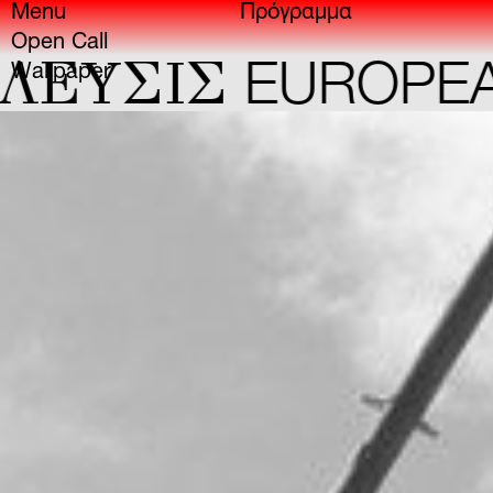
Menu
Πρόγραμμα
Open Call
ΕYΣIΣ
EUROPEAN
Wallpaper