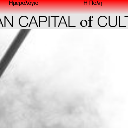
Ημερολόγιο
Η Πόλη
of
 CAPITAL
CULTU