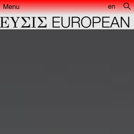
en
Menu
YΣIΣ
EUROPEAN CA