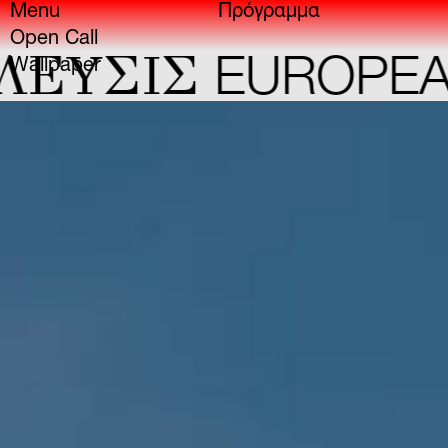
Menu
Πρόγραμμα
Open Call
YΣIΣ
EUROPEAN 
Wallpaper