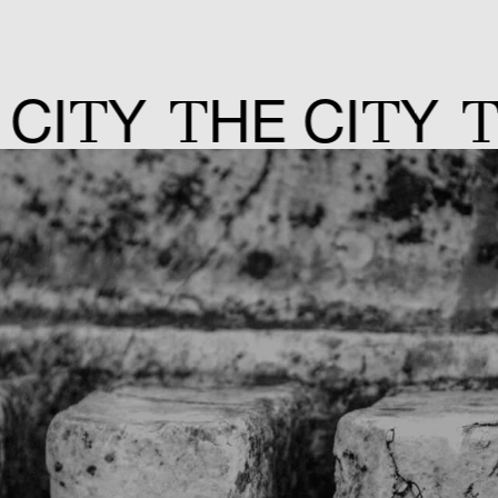
T
T
T
T
Y
HE CI
Y
HE