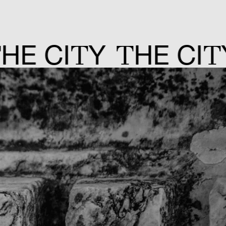
T
T
T
T
 CI
Y
HE CI
Y