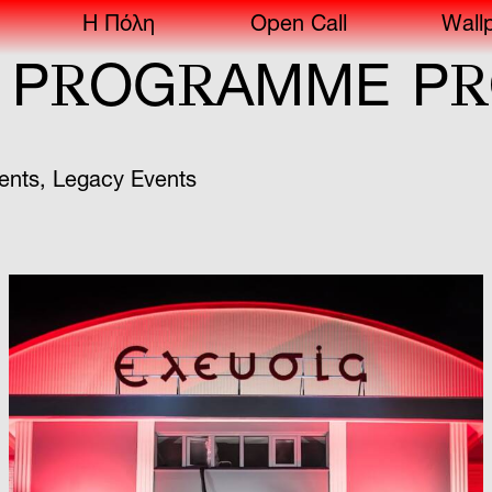
Η Πόλη
Open Call
Wall
R
R
R
OG
AMME
P
OG
ents
,
Legacy Events