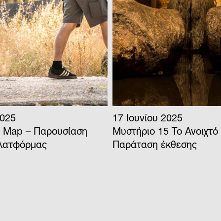
2025
10 Ιουνίου 2025
5 Το Ανοιχτό Μουσείο |
Τhe Invisble Map – Ψη
έκθεσης
Πλατφόρμα