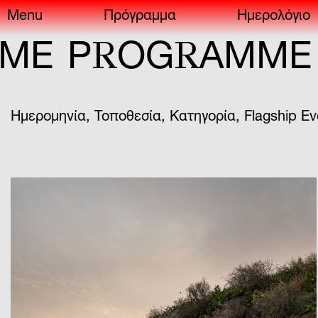
Menu
Πρόγραμμα
Ημερολόγιο
R
R
R
P
OG
AMME
P
Ημερομηνία
,
Τοποθεσία
,
Κατηγορία
,
Flagship Ev