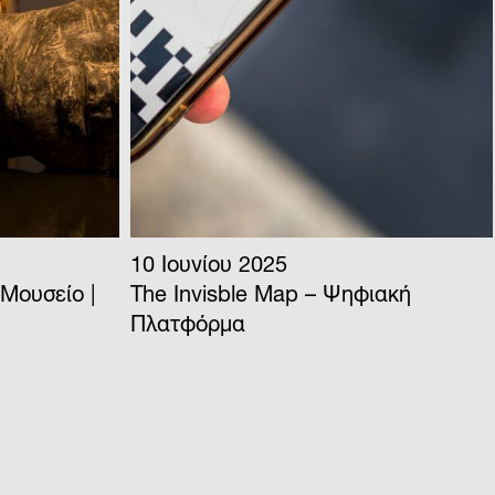
29 Μαΐου 2025
φιακή
Μυστήριο 15 Το Ανοιχτό Μουσείο:
Γιατί η Ελευσίνα Σήμερα; Από τη
Μελαγχολία στο Όραμα – Παράτασ
Έκθεσης