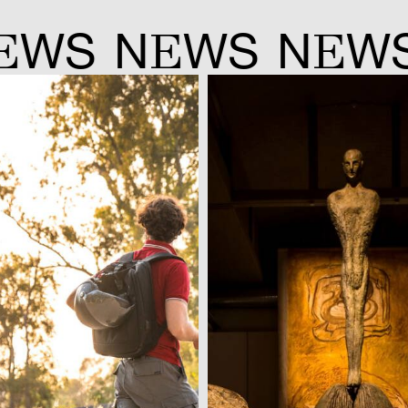
E
E
WS
N
WS
N
WS