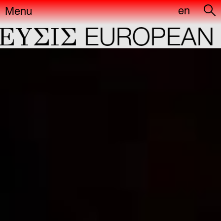
en
Menu
YΣIΣ
EUROPEAN C