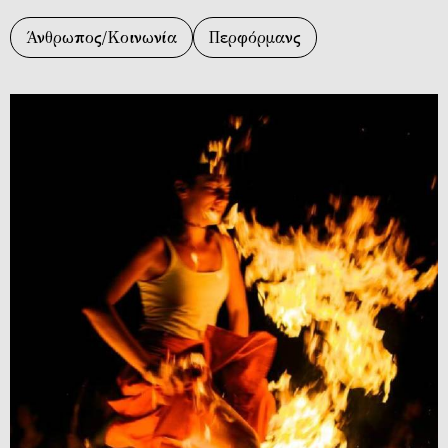
Άνθρωπος/Κοινωνία
Περφόρμανς