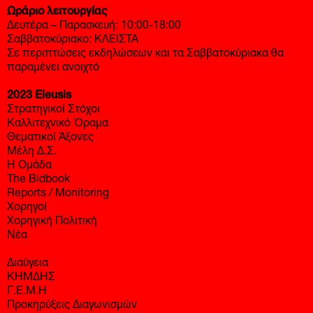
Σαββατοκύριακο: ΚΛΕΙΣΤΑ
Σε περιπτώσεις εκδηλώσεων και τα Σαββατοκύριακα θα
παραμένει ανοιχτό
2023 Eleusis
Στρατηγικοί Στόχοι
Καλλιτεχνικό Όραμα
Θεματικοί Άξονες
Μέλη Δ.Σ.
Η Ομάδα
The Bidbook
Reports / Monitoring
Χορηγοί
Χορηγική Πολιτική
Νέα
Διαύγεια
ΚΗΜΔΗΣ
Γ.Ε.Μ.Η
Προκηρύξεις Διαγωνισμών
Αποφάσεις Δ.Σ
Μυστήρια