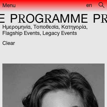
en
Menu
R
R
R
OG
AMME
P
OG
Ημερομηνία
,
Τοποθεσία
,
Κατηγορία
,
Flagship Events
,
Legacy Events
Clear