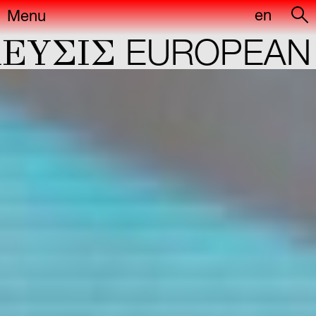
en
Menu
YΣIΣ
EUROPEAN C