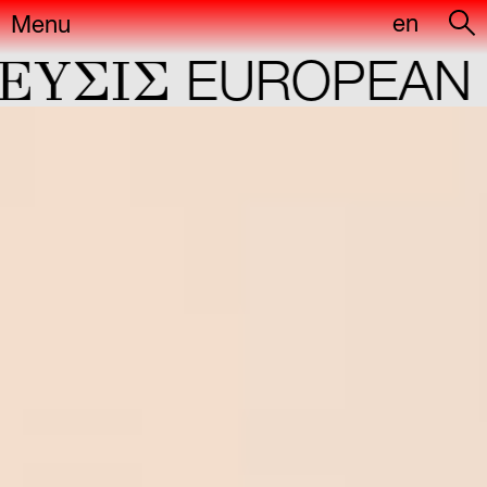
en
Menu
ΣIΣ
EUROPEAN CA