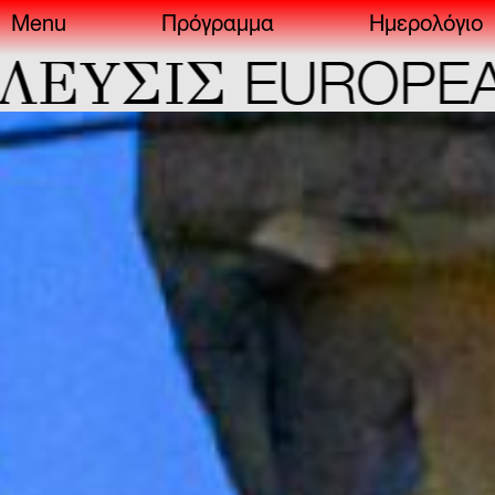
Menu
Πρόγραμμα
Ημερολόγιο
ΣIΣ
EUROPEAN C