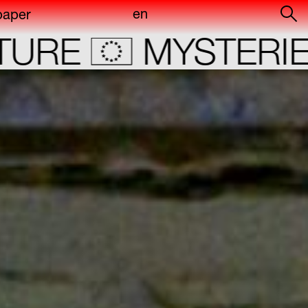
en
paper
of
E
MYSTERIES