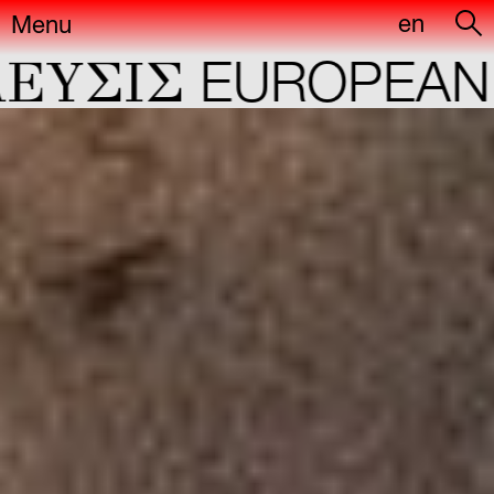
en
Menu
YΣIΣ
EUROPEAN C