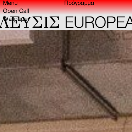
Menu
Πρόγραμμα
Open Call
YΣIΣ
EUROPEAN C
Wallpaper