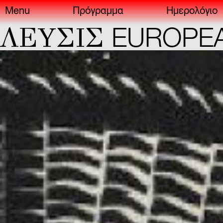
Menu
Πρόγραμμα
Ημερολόγιο
ΣIΣ
EUROPEAN C