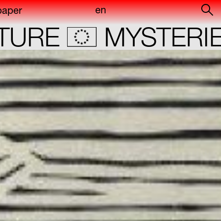
en
paper
of
E
MYSTERIES