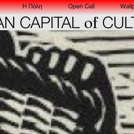
Η Πόλη
Open Call
Wall
of
APITAL
CULTUR