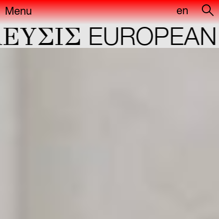
en
Menu
YΣIΣ
EUROPEAN C