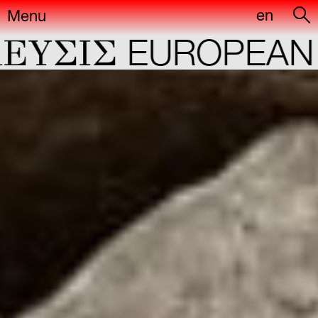
en
Menu
YΣIΣ
EUROPEAN C