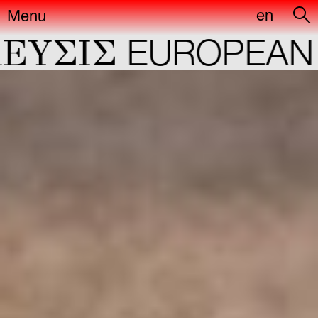
en
Menu
ΣIΣ
EUROPEAN CA