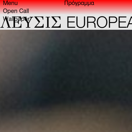
Menu
Πρόγραμμα
Open Call
ΕYΣIΣ
EUROPEAN 
Wallpaper