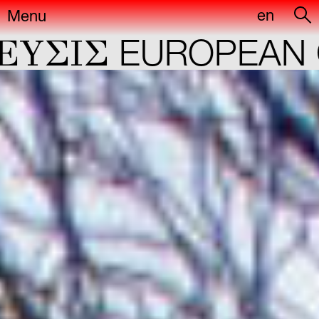
en
Menu
IΣ
EUROPEAN CAP