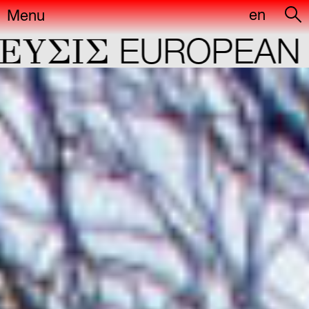
en
Menu
ΣIΣ
EUROPEAN CAP