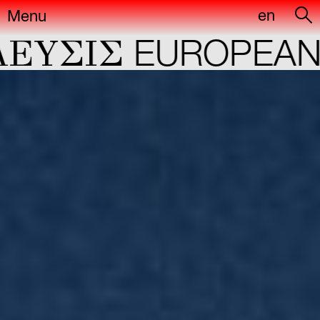
en
Menu
YΣIΣ
EUROPEAN C