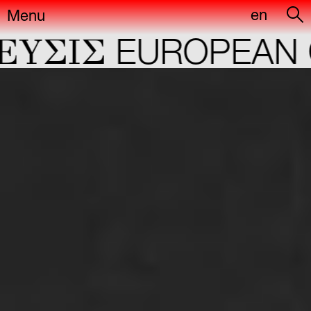
en
Menu
YΣIΣ
EUROPEAN C