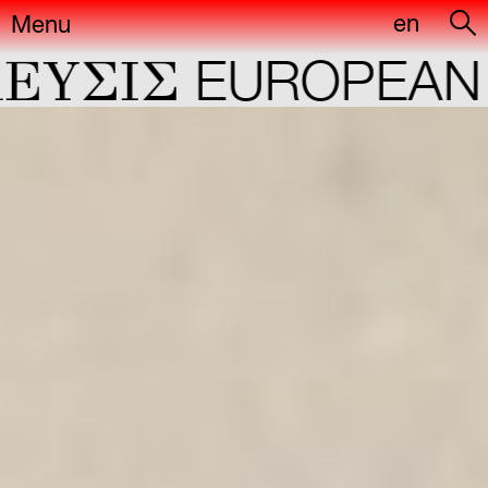
en
Menu
YΣIΣ
EUROPEAN C