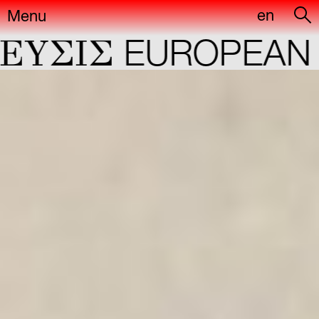
en
Menu
YΣIΣ
EUROPEAN C