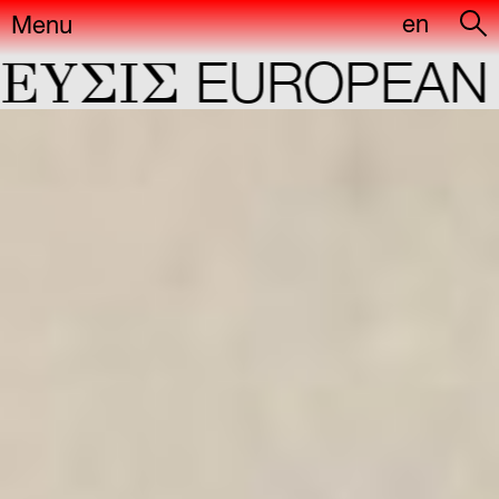
en
Menu
YΣIΣ
EUROPEAN C