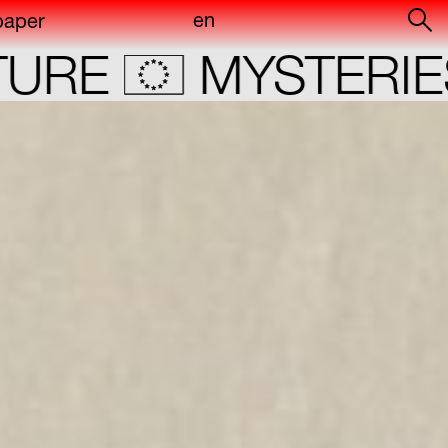
en
paper
RE
MYSTERIES