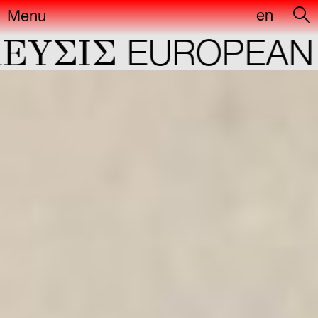
en
Menu
YΣIΣ
EUROPEAN C