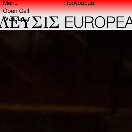
Menu
Πρόγραμμα
Open Call
YΣIΣ
EUROPEAN 
Wallpaper