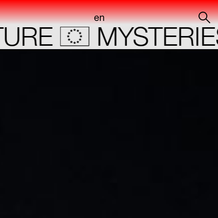
en
of
E
MYSTERIES