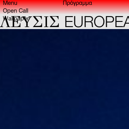
Menu
Πρόγραμμα
Open Call
ΕYΣIΣ
EUROPEAN
Wallpaper