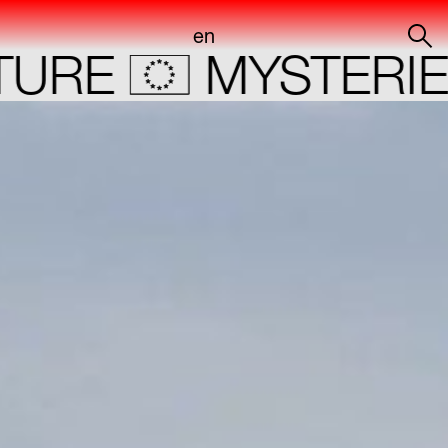
en
of
E
MYSTERIES