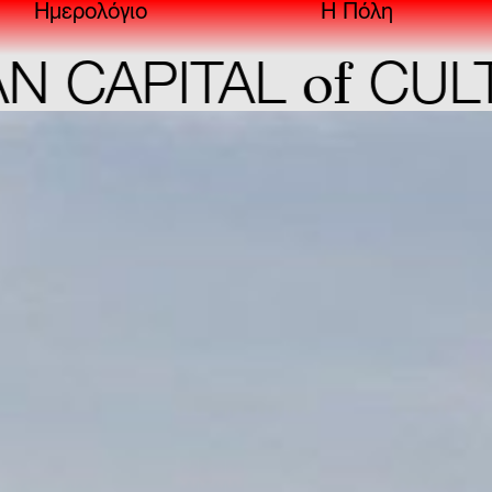
Ημερολόγιο
Η Πόλη
of
APITAL
CULTUR