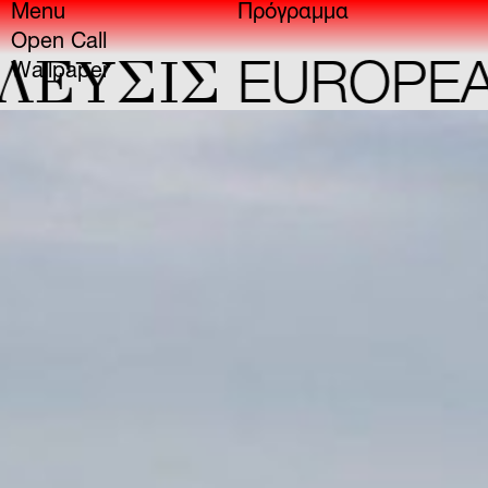
Menu
Πρόγραμμα
Open Call
ΣIΣ
EUROPEAN C
Wallpaper