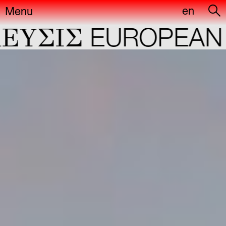
en
Menu
YΣIΣ
EUROPEAN C