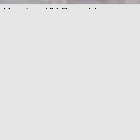
Μυστήριο 134 Περσεφόνη, το
κόκκινο χαλί – Αναγέννηση
Ημερομηνία
09.06.2023
Ώρα
18:00—18:30
Η Περσεφόνη, αναβιώνει στην πόλη καθώς
ένα κόκκινο χαλί ξετυλίγεται και
περιφέρεται στους δημόσιους χώρους της
2023 Ελευσίς Πολιτιστική Πρωτεύουσα της
Ευρώπης.
Άνθρωπος/Κοινωνία
Σύνθετη Δράση Τέχνης