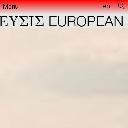
en
Menu
ΣIΣ
EUROPEAN CA