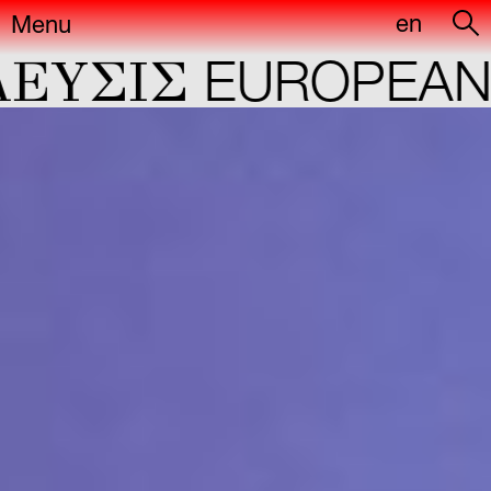
en
Menu
ΕYΣIΣ
EUROPEAN C