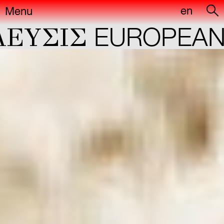
en
Menu
YΣIΣ
EUROPEAN C