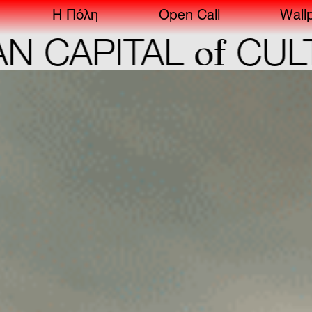
Η Πόλη
Open Call
Wall
of
APITAL
CULTUR