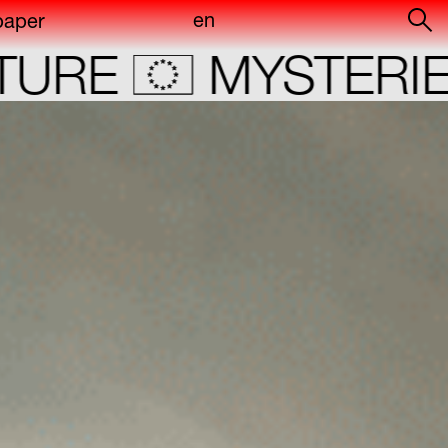
en
paper
of
E
MYSTERIES