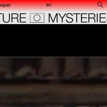
en
paper
of
E
MYSTERIES