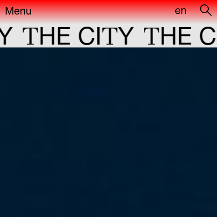
en
Menu
T
T
T
HE CI
Y
HE CI