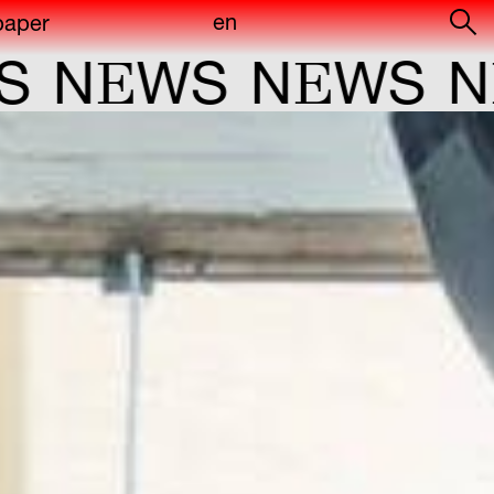
en
paper
E
E
E
N
WS
N
WS
N