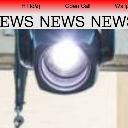
Η Πόλη
Open Call
Wall
E
E
WS
N
WS
N
WS