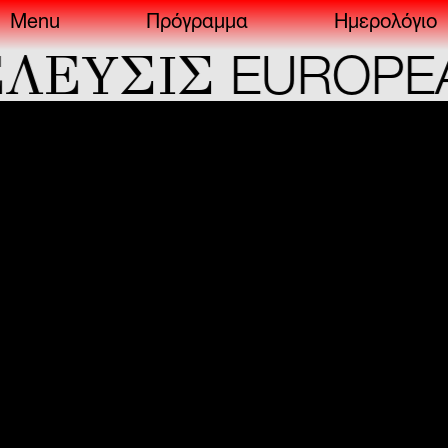
Menu
Πρόγραμμα
Ημερολόγιο
YΣIΣ
EUROPEAN 