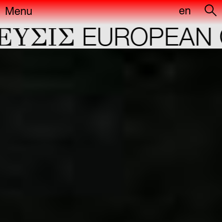
en
Menu
ΣIΣ
EUROPEAN CA